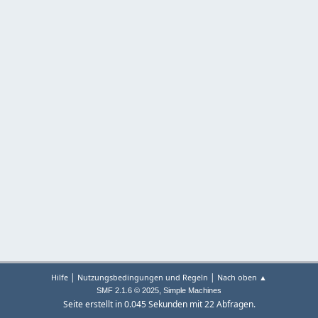
|
|
Hilfe
Nutzungsbedingungen und Regeln
Nach oben ▲
,
SMF 2.1.6 © 2025
Simple Machines
Seite erstellt in 0.045 Sekunden mit 22 Abfragen.