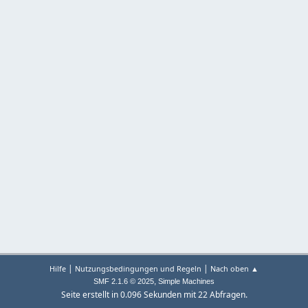
|
|
Hilfe
Nutzungsbedingungen und Regeln
Nach oben ▲
,
SMF 2.1.6 © 2025
Simple Machines
Seite erstellt in 0.096 Sekunden mit 22 Abfragen.